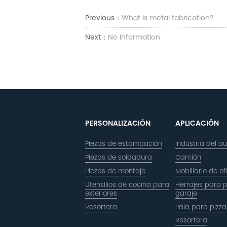
Previous：
What is metal fabrication?
Next：
No Information
PERSONALIZACIÓN
APLICACIÓN
Piezas de estampación
Industria del a
Piezas de soldadura
Camión
Piezas de montaje
Mobiliario de of
Utensilios de cocina para
Herrajes para 
exteriores
garaje
Resortera
Pala para pizza
Resortera