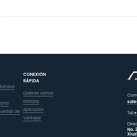
CONEXIÓN
RÁPIDA
utomóvil
Quiénes somos
Corr
Noticias
sal
icina
Aplicación
puertas de
Tel:
+
Ventajas
Dire
No. 
Xiuz