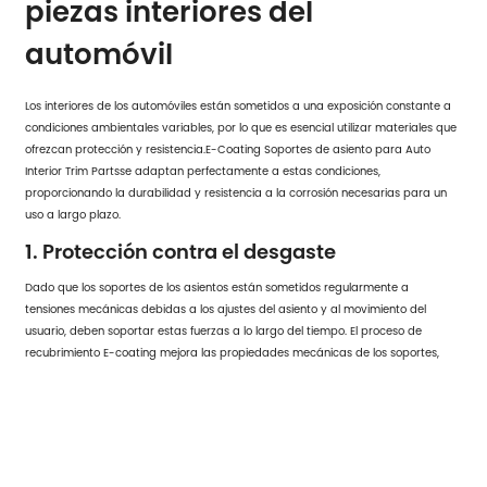
piezas interiores del
automóvil
Los interiores de los automóviles están sometidos a una exposición constante a
condiciones ambientales variables, por lo que es esencial utilizar materiales que
ofrezcan protección y resistencia.
E-Coating Soportes de asiento para Auto
Interior Trim Parts
se adaptan perfectamente a estas condiciones,
proporcionando la durabilidad y resistencia a la corrosión necesarias para un
uso a largo plazo.
1. Protección contra el desgaste
Dado que los soportes de los asientos están sometidos regularmente a
tensiones mecánicas debidas a los ajustes del asiento y al movimiento del
usuario, deben soportar estas fuerzas a lo largo del tiempo. El proceso de
recubrimiento E-coating mejora las propiedades mecánicas de los soportes,
garantizando que permanezcan intactos y funcionales durante toda la vida útil
del vehículo.
2. Resistente a los daños ambientales
Desde la humedad y la lluvia hasta las temperaturas extremas y los rayos UV,