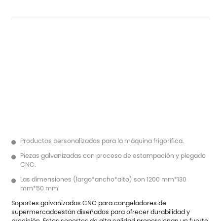
Productos personalizados para la máquina frigorífica.
Piezas galvanizadas con proceso de estampación y plegado
CNC.
Las dimensiones (largo*ancho*alto) son 1200 mm*130
mm*50 mm.
Soportes galvanizados CNC para congeladores de
supermercado
están diseñados para ofrecer durabilidad y
precisión. Estos soportes de alta calidad proporcionan un fuerte