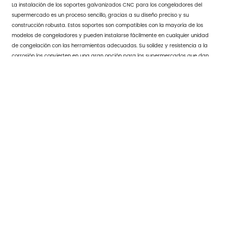
La instalación de los soportes galvanizados CNC para los congeladores del
supermercado es un proceso sencillo, gracias a su diseño preciso y su
construcción robusta. Estos soportes son compatibles con la mayoría de los
modelos de congeladores y pueden instalarse fácilmente en cualquier unidad
de congelación con las herramientas adecuadas. Su solidez y resistencia a la
corrosión los convierten en una gran opción para los supermercados que dan
prioridad tanto al rendimiento a largo plazo como a la facilidad de instalación.
En términos de mantenimiento, los soportes galvanizados CNC para
congeladores de supermercado requieren un mantenimiento mínimo. Una
limpieza regular e inspecciones ocasionales en busca de signos de desgaste
suelen ser suficientes para garantizar su rendimiento continuado. Gracias al
proceso de galvanización, estos soportes son altamente resistentes al óxido y la
corrosión, por lo que normalmente no necesitan ser reemplazados a menos que
sufran daños extremos.
Por qué los soportes
galvanizados CNC para
congeladores de
supermercado son una