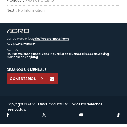
Previous：
HAAS CNC Lathe
Next：
No Information
Correo electrónico:
sales7@acro-metal.com
Tel:
+86-13967306352
Dirección:
No. 200, Weisheng Road, Zona Industrial de Xiuzhou, Ciudad de Jiaxing,
Provincia de Zhejiang.
DÉJANOS UN MENSAJE
COMENTARIOS

Copyright © ACRO Metal Products Ltd. Todos los derechos
reservados.

