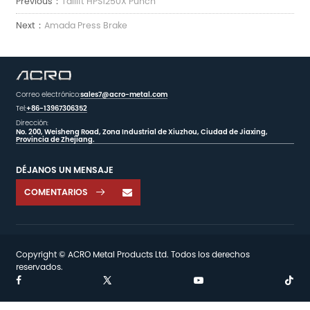
Previous：
Tailift HPS1250X Punch
Next：
Amada Press Brake
Correo electrónico:
sales7@acro-metal.com
Tel:
+86-13967306352
Dirección:
No. 200, Weisheng Road, Zona Industrial de Xiuzhou, Ciudad de Jiaxing,
Provincia de Zhejiang.
DÉJANOS UN MENSAJE
COMENTARIOS

Copyright © ACRO Metal Products Ltd. Todos los derechos
reservados.

