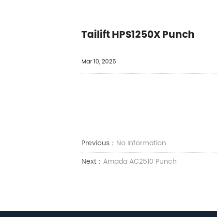
Tailift HPS1250X Punch
Mar 10, 2025
Previous：
No Information
Next：
Amada AC2510 Punch