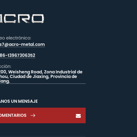
eo electrónico:
es7@acro-metal.com
86-13967306352
cción:
200, Weisheng Road, Zona Industrial de
hou, Ciudad de Jiaxing, Provincia de
iang.
ANOS UN MENSAJE
OMENTARIOS
