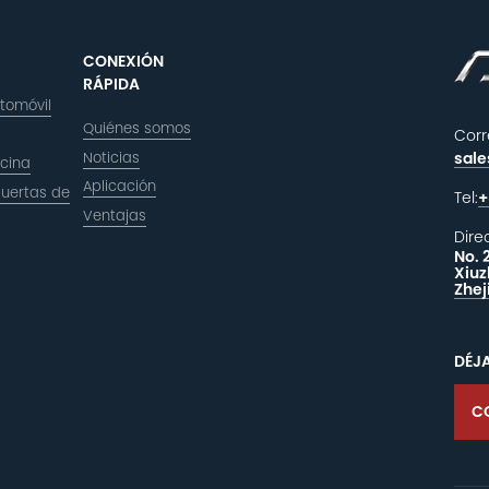
CONEXIÓN
RÁPIDA
utomóvil
Quiénes somos
Corr
Noticias
sal
icina
Aplicación
puertas de
Tel:
+
Ventajas
Dire
No. 
Xiuz
Zhej
DÉJ
C