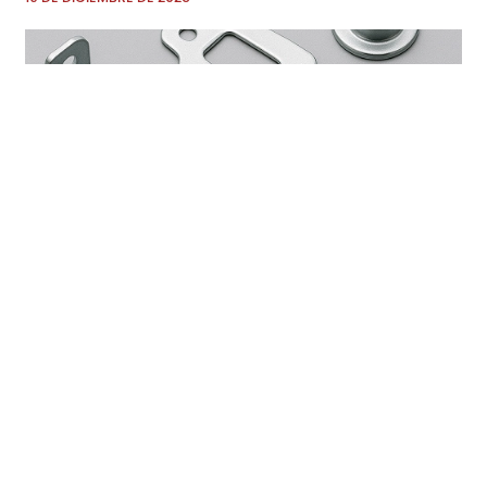
Piezas personalizadas para estampación metálica para
aplicaciones automotrices e industriales
12 DE DICIEMBRE DE 2025
Piezas metálicas estampadas para muebles:
Componentes que elevan la calidad y el rendimiento
04 DE DICIEMBRE DE 2025
1
2
3
4
5
6
7
8
9
10
11
12
13
14
15