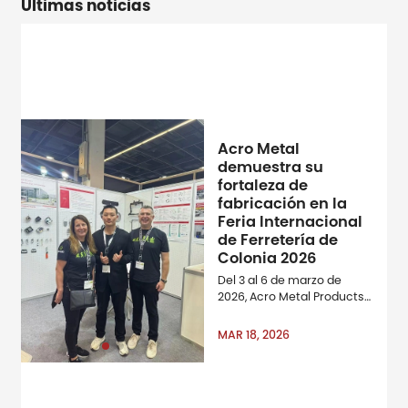
Últimas noticias
Acro Metal
demuestra su
fortaleza de
fabricación en la
Feria Internacional
de Ferretería de
Colonia 2026
Del 3 al 6 de marzo de
2026, Acro Metal Products
Ltd. participó como
expositor en la Feria
MAR 18, 2026
Internacional de Ferretería
de Colonia, una de las
Ferias Mundiales y Amp;
Amp; Amp; Amp; Amp;