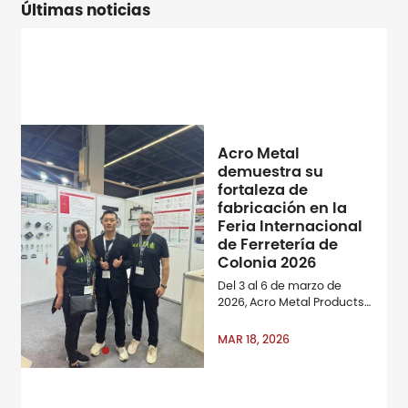
Últimas noticias
Acro Metal
demuestra su
fortaleza de
fabricación en la
Feria Internacional
de Ferretería de
Colonia 2026
Del 3 al 6 de marzo de
2026, Acro Metal Products
Ltd. participó como
expositor en la Feria
MAR 18, 2026
Internacional de Ferretería
de Colonia, una de las
Ferias Mundiales y Amp;
Amp; Amp; Amp; Amp;