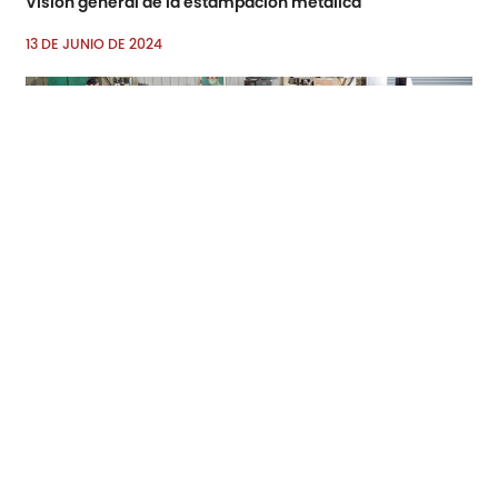
Visión general de la estampación metálica
13 DE JUNIO DE 2024
La guía esencial de las tapas para puertas de garaje
07 DE JUNIO DE 2024
Aplicaciones de las piezas de estampación metálica en
automoción: aligeramiento e integridad estructural
27 DE MAYO DE 2024
1
2
3
4
5
6
7
8
9
10
11
12
13
14